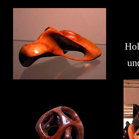
Hol
un